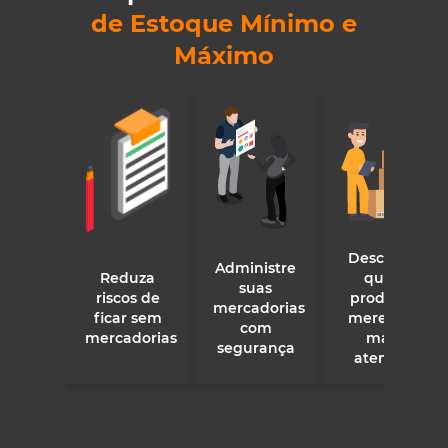
de Estoque Mínimo e
Máximo
Descubra
Administre
Reduza
quais
suas
riscos de
produtos
mercadorias
ficar sem
merecem
com
mercadorias
mais
segurança
atenção