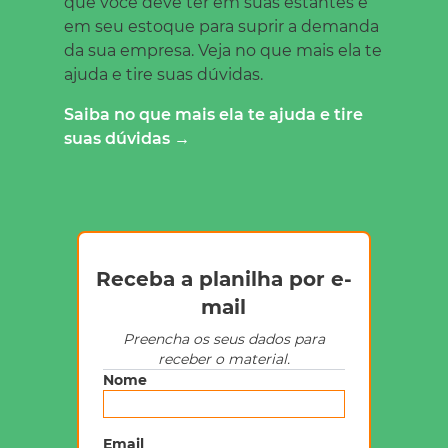
que você deve ter em suas estantes e
em seu estoque para suprir a demanda
da sua empresa. Veja no que mais ela te
ajuda e tire suas dúvidas.
Saiba no que mais ela te ajuda e tire
suas dúvidas →
Receba a planilha por e-
mail
Preencha os seus dados para
receber o material.
Nome
Email