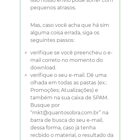
isso nosso envio pode sofrer com
você opera seu estoque de
pequenos atrasos.
maneira fluida, de forma fácil e
rápida. Baixe de graça e calcule
seu estoque mínimo e máximo
Mas, caso você acha que há sim
com muito mais facilidade.
alguma coisa errada, siga os
seguintes passos:
verifique se você preencheu o e-
mail correto no momento do
download.
verifique o seu e-mail. Dê uma
olhada em todas as pastas (ex.:
Promoções; Atualizações) e
também na sua caixa de SPAM.
Busque por
“mkt@quantosobra.com.br” na
barra de busca do seu e-mail,
dessa forma, caso já tenha
recbido o material, o resultado da